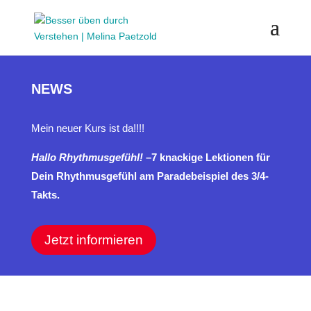
NEWS
Mein neuer Kurs ist da!!!!
Hallo Rhythmusgefühl!
–
7
knackige Lektionen für
Dein Rhythmusgefühl am Paradebeispiel des 3/4-
Takts.
Jetzt informieren